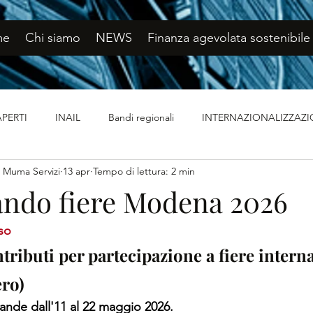
me
Chi siamo
NEWS
Finanza agevolata sostenibile
APERTI
INAIL
Bandi regionali
INTERNAZIONALIZZAZ
Muma Servizi
13 apr
Tempo di lettura: 2 min
urity
Certificazioni aziendali
Bandi nazionali
Bandi CH
ndo fiere Modena 2026
so
tributi per partecipazione a fiere internaz
ero)
nde dall'11 al 22 maggio 2026.