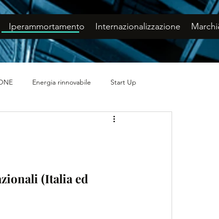
Iperammortamento
Internazionalizzazione
Marchi
IONE
Energia rinnovabile
Start Up
IUSI
FIERE
ionali (Italia ed 