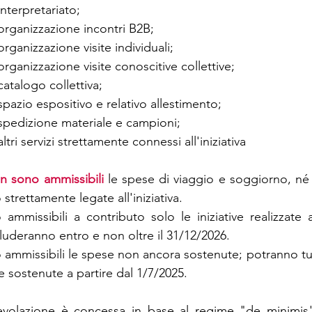
interpretariato;
organizzazione incontri B2B;
organizzazione visite individuali;
organizzazione visite conoscitive collettive;
catalogo collettiva;
spazio espositivo e relativo allestimento;
spedizione materiale e campioni;
altri servizi strettamente connessi all'iniziativa
n sono ammissibili
 le spese di viaggio e soggiorno, né
 strettamente legate all'iniziativa. 
 ammissibili a contributo solo le iniziative realizzate 
luderanno entro e non oltre il 31/12/2026.
 ammissibili le spese non ancora sostenute; potranno tu
 sostenute a partire dal 1/7/2025.
evolazione è concessa in base al regime "de minimis