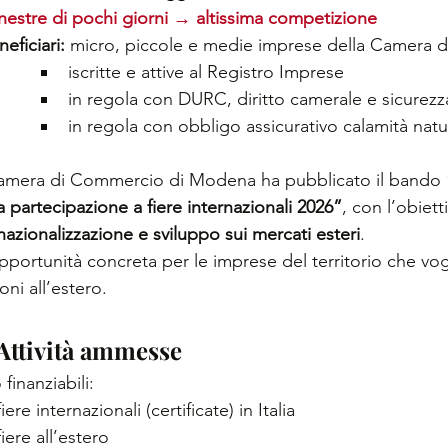
nestre di pochi giorni → altissima competizione 
eficiari:
 micro, piccole e medie imprese della Camera
iscritte e attive al Registro Imprese
in regola con DURC, diritto camerale e sicurezza
in regola con obbligo assicurativo calamità natur
amera di Commercio di Modena ha pubblicato il bando 
a partecipazione a fiere internazionali 2026”
, con l’obiett
nazionalizzazione e sviluppo sui mercati esteri
.
portunità concreta per le imprese del territorio che vog
oni all’estero.
Attività ammesse
finanziabili:
fiere internazionali (certificate) in Italia
fiere all’estero