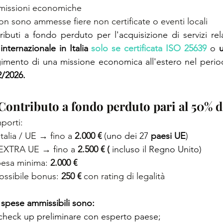
missioni economiche
on sono ammesse fiere non certificate o eventi locali
ibuti a fondo perduto per l'acquisizione di servizi rela
 internazionale in Italia
solo se certificata ISO 25639
 o 
u
gimento di una missione economica all'estero nel per
2/2026.
Contributo a fondo perduto pari al 
50% d
porti:
Italia / UE → fino a 
2.000 € 
(
uno dei 27 
paesi UE
)
EXTRA UE → fino a 
2.500 € (
 incluso il Regno Unito)
pesa minima: 
2.000 €
ossibile bonus: 
250 €
 con rating di legalità
 spese ammissibili sono:
check up preliminare con esperto paese;