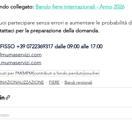
ndo collegato: 
Bando fiere internazionali - Anno 2026
oi partecipare senza errori e aumentare le probabilità d
attaci per la preparazione della domanda.
 FISSO +39 0722369317 dalle 09:00 alle 17:00
@mumaservizi.com
mumaservizi.com
buti per PMI
MPMI
contributi a fondo perduto
voucher
RNAZIONALIZZAZIONE
FIERE
Bandi regionali