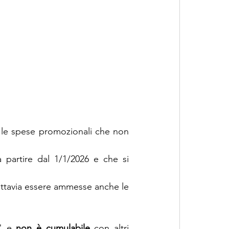
 le spese promozionali che non 
a partire dal 1/1/2026 e che si 
ttavia essere ammesse anche le 
" e 
non è cumulabile
 con altri 