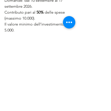
Domande: dal 10 settembre al 17 
settembre 2026.
Contributo pari al 
50% 
delle spese 
(massimo 10.000).
Il valore minimo dell’investimento: € 
5.000.
🔹PID
Treviso e Belluno
Domande: 
dal 
08 luglio al 23 ottobre 
2026.
Contributo pari al 
50%
 delle spese, 
importo massimo erogabile 
€ 40.000€ 
di cui:
Importo massimo del 
contributo 
€ 
30.000 
per beni 
4.0/5.0 (spesa minima € 5.000)
Importo massimo del 
contributo 
€ 
5.000 per 
acquisto di servizi di 