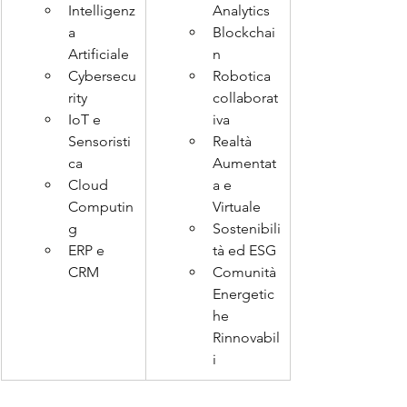
Intelligenz
Analytics
a 
Blockchai
Artificiale
n
Cybersecu
Robotica 
rity
collaborat
IoT e 
iva
Sensoristi
Realtà 
ca
Aumentat
Cloud 
a e 
Computin
Virtuale
g
Sostenibili
ERP e 
tà ed ESG
CRM
Comunità 
Energetic
he 
Rinnovabil
i