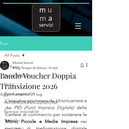
Post
All Posts
Muma Servizi
All Posts
8 lug
Tempo di lettura: 14 min
Bando Voucher Doppia
Bandi APERTI
Transizione 2026
INAIL
Bandi regionali
Aggiornamento:
29 lug
L'iniziativa promossa da 
Unioncamere
 e 
INTERNAZIONALIZZAZIONE
dai 
PID
(
Punti Impresa Digitale)
 delle 
Energia rinnovabile
Camere di commercio per sostenere le 
Start Up
Micro, Piccole e Medie Imprese
 nei 
percorsi di trasformazione digitale 