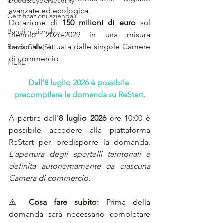
Cloud&Cybersecurity
avanzate ed ecologica. 
Certificazioni aziendali
Dotazione di 
150 milioni di euro
 sul 
Bandi nazionali
triennio 2026-2029 in
una misura 
nazionale, attuata dalle singole Camere 
Bandi CHIUSI
di commercio.
FIERE
Dall'8 luglio 2026 è possibile 
precompilare la domanda su ReStart.
A partire dall'
8 luglio 2026
 ore 10:00 è 
possibile accedere alla piattaforma 
ReStart per predisporre la domanda. 
L'apertura degli sportelli territoriali è 
definita autonomamente da ciascuna 
Camera di commercio.
⚠️ 
Cosa fare subito: 
Prima della 
domanda sarà necessario completare 