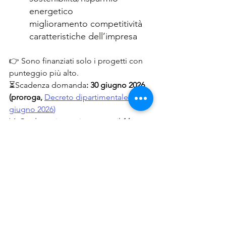
energetico
miglioramento competitività
caratteristiche dell’impresa
👉 Sono finanziati solo i progetti con 
punteggio più alto.
⏳Scadenza domanda
: 
30 giugno 2026 
(proroga,
Decreto dipartimentale 15 
giugno 2026
)
📊 Graduatoria prevista entro  il 
16 
novembre 2026.
📎
Bando collegato:
Bando Marche 
OCM Vino 
2026/2027 - Intervento 
Investimenti
⚠️ In alcuni casi, la domanda deve 