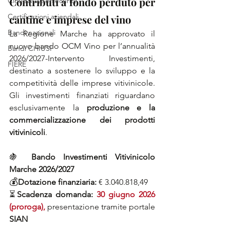
Contributi a fondo perduto per 
Cloud&Cybersecurity
Certificazioni aziendali
cantine e imprese del vino
Bandi nazionali
La Regione Marche ha approvato il 
nuovo bando OCM Vino per l’annualità 
Bandi CHIUSI
2026/2027-Intervento Investimenti, 
FIERE
destinato a sostenere lo sviluppo e la 
competitività delle imprese vitivinicole. 
Gli investimenti finanziati riguardano 
esclusivamente la 
produzione e la 
commercializzazione dei prodotti 
vitivinicoli
.
🍇 
Bando Investimenti Vitivinicolo 
Marche 2026/2027
💰
Dotazione finanziaria:
 € 3.040.818,49
⏳
Scadenza domanda:
30 giugno 2026 
(proroga), 
presentazione tramite portale 
SIAN