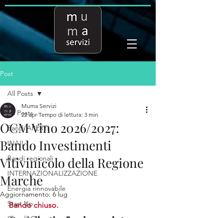
Post
All Posts
Muma Servizi
All Posts
22 apr
Tempo di lettura: 3 min
OCM Vino 2026/2027:
Bandi APERTI
Bando Investimenti
INAIL
Bandi regionali
Vitivinicolo della Regione
INTERNAZIONALIZZAZIONE
Marche
Energia rinnovabile
Aggiornamento:
6 lug
Start Up
Bando chiuso.