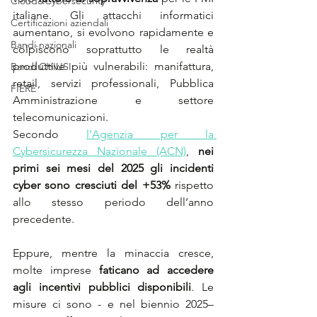
Cloud&Cybersecurity
italiane. Gli attacchi informatici 
Certificazioni aziendali
aumentano, si evolvono rapidamente e 
Bandi nazionali
colpiscono soprattutto le realtà 
produttive più vulnerabili: manifattura, 
Bandi CHIUSI
retail, servizi professionali, Pubblica 
FIERE
Amministrazione e settore 
telecomunicazioni.
Secondo 
l’Agenzia per la 
Cybersicurezza Nazionale (ACN)
, 
nei 
primi sei mesi del 2025 gli incidenti 
cyber sono cresciuti del +53%
 rispetto 
allo stesso periodo dell’anno 
precedente.
Eppure, mentre la minaccia cresce, 
molte imprese 
faticano ad accedere 
agli incentivi pubblici disponibili
. Le 
misure ci sono - e nel biennio 2025–