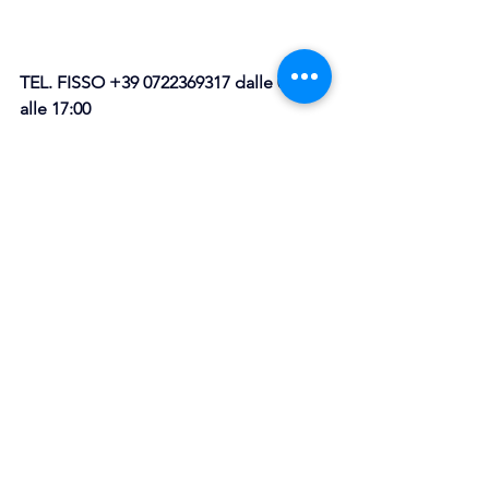
TEL. FISSO +39 0722369317 dalle 09:00 
alle 17:00
info@mumaservizi.com
www.mumaservizi.com
contributi per PMI
MPMI
contributi a fondo perduto
Transizione ecologica
voucher
transizione digitale e verde
Digitalizzazione
Credito d'Imposta
Transizione 5.0
Bandi nazionali
Bandi APERTI
Cloud&Cybersecurity