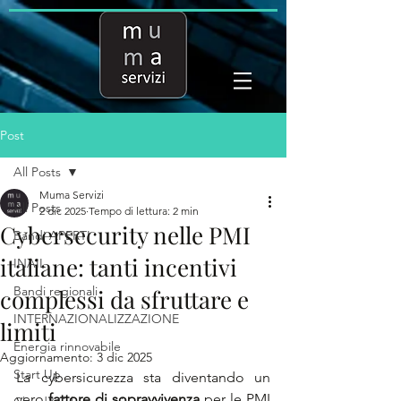
Post
All Posts
Muma Servizi
All Posts
2 dic 2025
Tempo di lettura: 2 min
Cybersecurity nelle PMI
Bandi APERTI
italiane: tanti incentivi
INAIL
Bandi regionali
complessi da sfruttare e
INTERNAZIONALIZZAZIONE
limiti
Energia rinnovabile
Aggiornamento:
3 dic 2025
Start Up
La cybersicurezza sta diventando un 
vero 
fattore di sopravvivenza
 per le PMI 