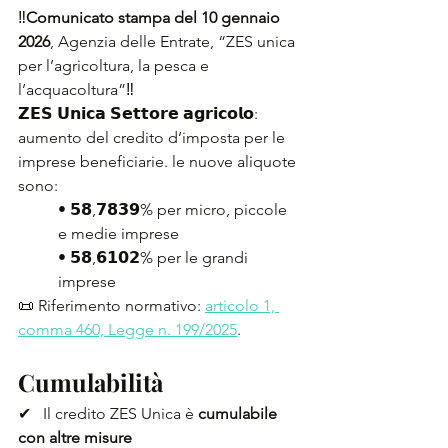
‼️
Comunicato stampa del 10 gennaio 
2026
, Agenzia delle Entrate, “ZES unica 
per l’agricoltura, la pesca e 
l’acquacoltura”‼️
𝗭𝗘𝗦 𝗨𝗻𝗶𝗰𝗮 𝗦𝗲𝘁𝘁𝗼𝗿𝗲 𝗮𝗴𝗿𝗶𝗰𝗼𝗹𝗼: 
aumento del credito d’imposta per le 
imprese beneficiarie. le nuove aliquote 
sono:
• 𝟱𝟴,𝟳𝟴𝟯𝟵% per micro, piccole 
e medie imprese
• 𝟱𝟴,𝟲𝟭𝟬𝟮% per le grandi 
imprese
📜 Riferimento normativo: 
articolo 1, 
comma 460, Legge n. 199/2025
.
Cumulabilità
✔   Il credito ZES Unica è 
cumulabile 
con altre misure