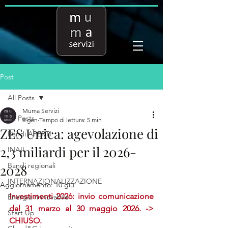
Post
All Posts
Muma Servizi
All Posts
8 gen
Tempo di lettura: 5 min
ZES Unica: agevolazione di
Bandi APERTI
2,3 miliardi per il 2026-
INAIL
Bandi regionali
2028
INTERNAZIONALIZZAZIONE
Aggiornamento:
10 giu
Investimenti 2026: invio comunicazione 
Energia rinnovabile
dal 31 marzo al 30 maggio 2026. -> 
Start Up
CHIUSO.