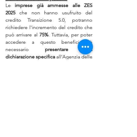
Le 
imprese già ammesse alle ZES 
2025
 che non hanno usufruito del 
credito Transizione 5.0, potranno 
richiedere l'incremento del credito che 
può arrivare al 
75%
. Tuttavia, per poter 
accedere a questo beneficio, è 
necessario 
presentare una 
dichiarazione specifica
 all’Agenzia delle 
Entrate. La dichiarazione dovrà 
certificare che l'impresa non ha 
usufruito del credito Transizione 5.0 
sugli stessi investimenti.
Scadenze e modalità di 
presentazione
Per beneficiare di questa opportunità, 
le imprese dovranno inviare una 
comunicazione telematica
 all'Agenzia 