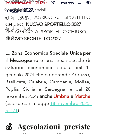
Cloud&Cybersecurity
Investimenti 2027: 
31 marzo – 30 
Certificazioni aziendali
maggio 2027.
ZES NON AGRICOLA: SPORTELLO 
Bandi nazionali
CHIUSO, 
NUOVO SPORTELLO 2027
Bandi CHIUSI
ZES AGRICOLA: SPORTELLO CHIUSO, 
FIERE
NUOVO SPORTELLO 2027
La 
Zona Economica Speciale Unica per 
il Mezzogiorno
 è una area speciale di 
sviluppo economico istituita dal 1° 
gennaio 2024 che comprende Abruzzo, 
Basilicata, Calabria, Campania, Molise, 
Puglia, Sicilia e Sardegna, e dal 20 
novembre 2025
 anche 
Umbria
 e 
Marche
(esteso con la legge 
18 novembre 2025, 
n. 171
).
💰
 Agevolazioni previste 